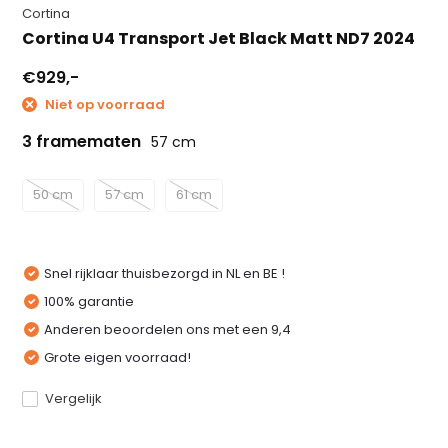
Cortina
Cortina U4 Transport Jet Black Matt ND7 2024
€929,-
Niet op voorraad
3 framematen
57 cm
50 cm
57 cm
61 cm
Snel rijklaar thuisbezorgd in NL en BE !
100% garantie
Anderen beoordelen ons met een 9,4
Grote eigen voorraad!
Vergelijk