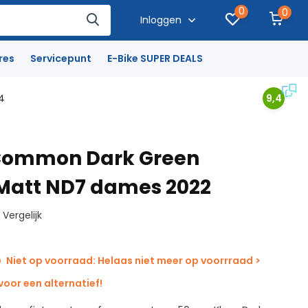
0
0
Inloggen
res
Servicepunt
E-Bike SUPER DEALS
4
9,4
 Common Dark Green
 Matt ND7 dames 2022
Vergelijk
Niet op voorraad: Helaas niet meer op voorrraad >
oor een alternatief!