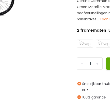
Cortina Common da
Green Metallic Mat
naafversnellingen
rollerbrakes...
Toon
2 framematen
50 cm
57 cm
-
+
Snel rijklaar thu
BE !
100% garantie