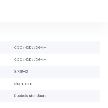
CCO7NDD57DGMM
CCO7NDD57DGMM
8,72E+12
aluminium
Dubbele standaard