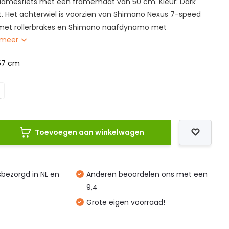
mesfiets met een framemaat van 50 cm. Kleur: Dark
t. Het achterwiel is voorzien van Shimano Nexus 7-speed
 met rollerbrakes en Shimano naafdynamo met
 meer
57 cm
Toevoegen aan winkelwagen
isbezorgd in NL en
Anderen beoordelen ons met een
9,4
Grote eigen voorraad!