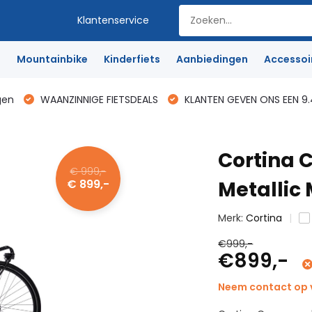
Klantenservice
e
Mountainbike
Kinderfiets
Aanbiedingen
Accessoi
gen
WAANZINNIGE FIETSDEALS
KLANTEN GEVEN ONS EEN 9.
Cortina
€ 999,-
€ 899,-
Metallic
Merk:
Cortina
€999,-
€899,-
Neem contact op v