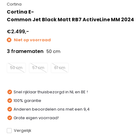
Cortina
Cortina E-
Common Jet Black Matt RB7 ActiveLine MM 2024
€2.499,-
Niet op voorraad
3 framematen
50 cm
50 cm
57 cm
61 cm
Snel rijklaar thuisbezorgd in NL en BE !
100% garantie
Anderen beoordelen ons met een 9,4
Grote eigen voorraad!
Vergelijk