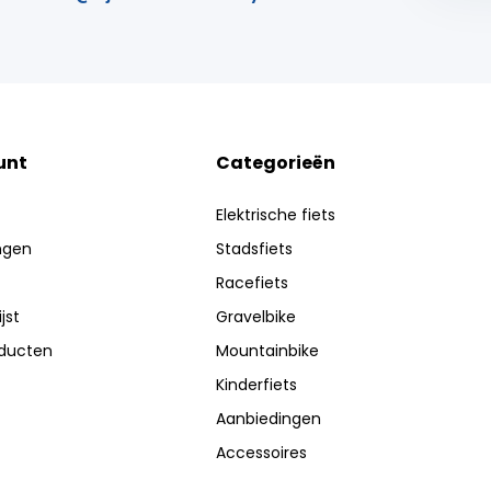
unt
Categorieën
Elektrische fiets
ingen
Stadsfiets
Racefiets
jst
Gravelbike
oducten
Mountainbike
Kinderfiets
Aanbiedingen
Accessoires