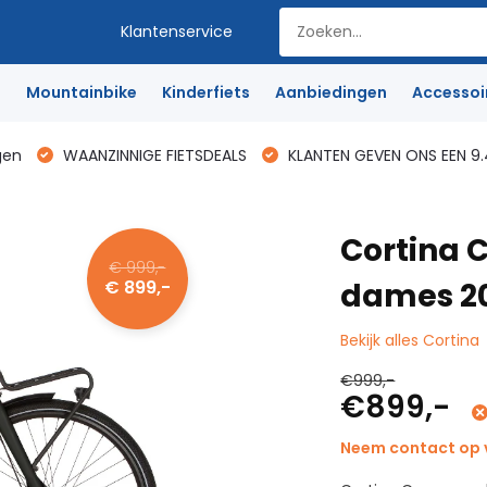
Klantenservice
e
Mountainbike
Kinderfiets
Aanbiedingen
Accessoi
gen
WAANZINNIGE FIETSDEALS
KLANTEN GEVEN ONS EEN 9.
Cortina 
€ 999,-
€ 899,-
dames 2
Bekijk alles Cortina
€999,-
€899,-
Neem contact op v