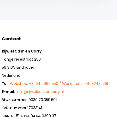
Contact
Rijwiel Cash en Carry
Tongelresestraat 250
5613 DV Eindhoven
Nederland
Tel:
Webshop: +31 642 969 550 / Werkplaats: 040-2432518
E-mail:
info@rijwielcashencarry.nl
Btw-nummer: 0030.70.359.B01
KvK-nummer 17033141
IBAN: NL 51 ABNA 0444 0399 37