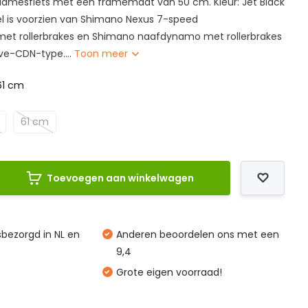
mesfiets met een framemaat van 50 cm. Kleur: Jet Black
el is voorzien van Shimano Nexus 7-speed
met rollerbrakes en Shimano naafdynamo met rollerbrakes
ive-CDN-type....
Toon meer
61 cm
61 cm
Toevoegen aan winkelwagen
isbezorgd in NL en
Anderen beoordelen ons met een
9,4
Grote eigen voorraad!