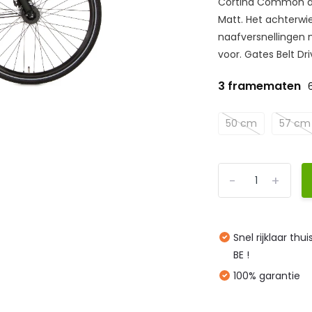
Cortina Common da
Matt. Het achterwi
naafversnellingen 
voor. Gates Belt Dr
3 framematen
50 cm
57 cm
-
+
Snel rijklaar thu
BE !
100% garantie