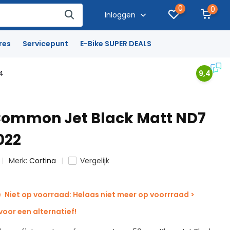
0
0
Inloggen
res
Servicepunt
E-Bike SUPER DEALS
4
9,4
Common Jet Black Matt ND7
022
Merk:
Cortina
Vergelijk
Niet op voorraad: Helaas niet meer op voorrraad >
oor een alternatief!