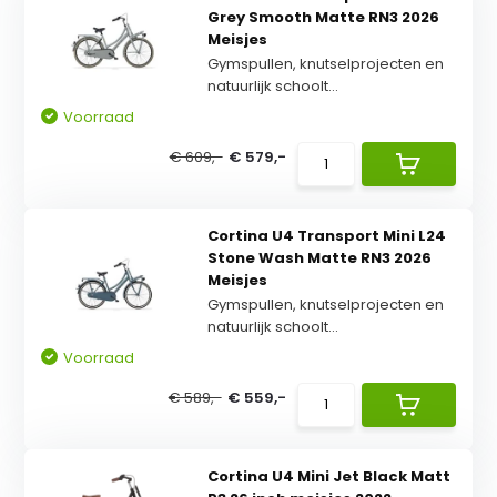
Grey Smooth Matte RN3 2026
Meisjes
Gymspullen, knutselprojecten en
natuurlijk schoolt...
Voorraad
€ 609,-
€ 579,-
Cortina U4 Transport Mini L24
Stone Wash Matte RN3 2026
Meisjes
Gymspullen, knutselprojecten en
natuurlijk schoolt...
Voorraad
€ 589,-
€ 559,-
Cortina U4 Mini Jet Black Matt