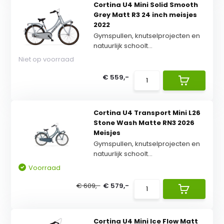
Cortina U4 Mini Solid Smooth
Grey Matt R3 24 inch meisjes
2022
Gymspullen, knutselprojecten en
natuurlijk schoolt...
Niet op voorraad
€ 559,-
Cortina U4 Transport Mini L26
Stone Wash Matte RN3 2026
Meisjes
Gymspullen, knutselprojecten en
natuurlijk schoolt...
Voorraad
€ 609,-
€ 579,-
Cortina U4 Mini Ice Flow Matt