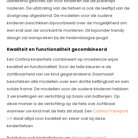
uitstekend geschikt zijn voor kinderen die de pubertijd
naderen. De uitstraling van de fietsen is ook de leeftijd van de
doelgroep afgestemd. De modellen voor de oudere
kinderen beschikken bijvoorbeeld over de mogelijkheid om
een krat aan de voorkant te monteren. Dit bijzonder trendy
design zal aanspreken bij de hedendaagse jeugd.
Kwaliteit en functionaliteit gecombineerd
Een Cortina kinderfiets combineert op moeiteloze wijze
kwaliteit en functionaliteit. Door de felle kleuren is de
zichtbaarheid van uw kind gegarandeerd. Daarnaast
beschikken alle modellen over een dichte kettingkast en een
solide frame. De modellen voor de oudere kinderen hebben
3 versnellingen en verlichting op basis van batterijen. Op
deze manier is de verlichting op de fiets ook zichtbaar
wanneer uw kind met de fiets stil staat. Een
Cortina Transport
U4
staat altijd voor kwaliteit en zeker ook bij deze
kinderfietsen.
Bekijk hier ook kinderfietsen van
Alpina
en
Loekie
!