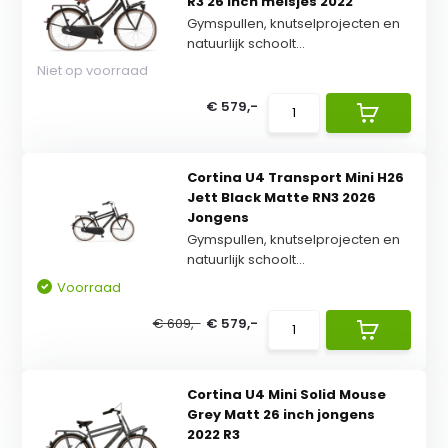
R3 26 inch meisjes 2022
Gymspullen, knutselprojecten en
natuurlijk schoolt...
Niet op voorraad
€ 579,-
Cortina U4 Transport Mini H26
Jett Black Matte RN3 2026
Jongens
Gymspullen, knutselprojecten en
natuurlijk schoolt...
Voorraad
€ 609,-
€ 579,-
Cortina U4 Mini Solid Mouse
Grey Matt 26 inch jongens
2022 R3