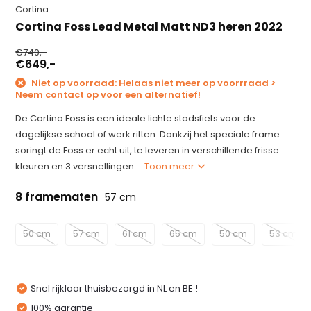
Cortina
Cortina Foss Lead Metal Matt ND3 heren 2022
€749,-
€649,-
Niet op voorraad: Helaas niet meer op voorrraad >
Neem contact op voor een alternatief!
De Cortina Foss is een ideale lichte stadsfiets voor de
dagelijkse school of werk ritten. Dankzij het speciale frame
soringt de Foss er echt uit, te leveren in verschillende frisse
kleuren en 3 versnellingen....
Toon meer
8 framematen
57 cm
50 cm
57 cm
61 cm
65 cm
50 cm
53 cm
Snel rijklaar thuisbezorgd in NL en BE !
100% garantie