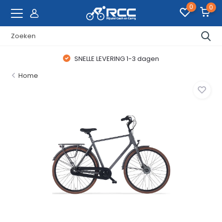
0
0
SNELLE LEVERING 1-3 dagen
Home