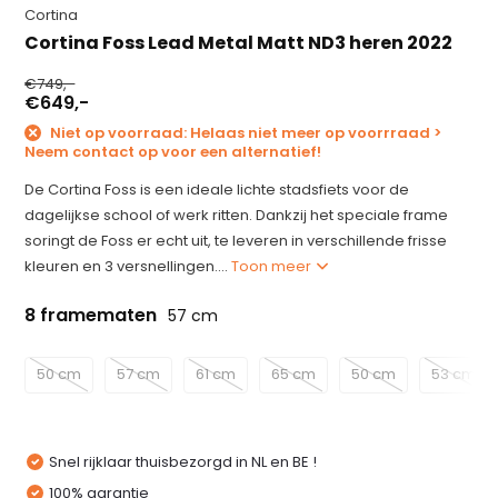
Cortina
Cortina Foss Lead Metal Matt ND3 heren 2022
€749,-
€649,-
Niet op voorraad: Helaas niet meer op voorrraad >
Neem contact op voor een alternatief!
De Cortina Foss is een ideale lichte stadsfiets voor de
dagelijkse school of werk ritten. Dankzij het speciale frame
soringt de Foss er echt uit, te leveren in verschillende frisse
kleuren en 3 versnellingen....
Toon meer
8 framematen
57 cm
50 cm
57 cm
61 cm
65 cm
50 cm
53 cm
Snel rijklaar thuisbezorgd in NL en BE !
100% garantie