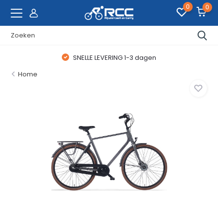
0
0
SNELLE LEVERING 1-3 dagen
Home