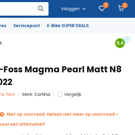
0
0
Inloggen
res
Servicepunt
E-Bike SUPER DEALS
4
9,4
E-Foss Magma Pearl Matt N8
022
che fiets
Merk:
Cortina
Vergelijk
Niet op voorraad: Helaas niet meer op voorrraad >
oor een alternatief!