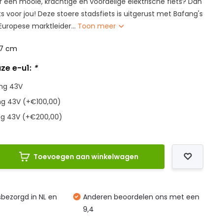
r een mooie, krachtige en voordelige elektrische fiets? Dan
ets voor jou! Deze stoere stadsfiets is uitgerust met Bafang's
uropese marktleider...
Toon meer
7 cm
ze e-u1:
*
ng 43V
g 43V (+€100,00)
g 43V (+€200,00)
Toevoegen aan winkelwagen
isbezorgd in NL en
Anderen beoordelen ons met een
9,4