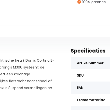
100% garantie
Specificaties
trische fiets? Dan is Cortina E-
Artikelnummer
 Bafang's M300 systeem: de
eeft een krachtige
SKU
ijkse fietstocht naar school of
EAN
 Nexus 8-speed versnellingen en
Framemateriaal