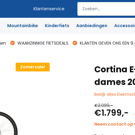
Klantenservice
e
Mountainbike
Kinderfiets
Aanbiedingen
Accessoi
gen
WAANZINNIGE FIETSDEALS
KLANTEN GEVEN ONS EEN 9.
Cortina 
Zomersale!
dames 2
Bekijk alles Elektris
€2.099,-
€1.799,-
Neem contact op v