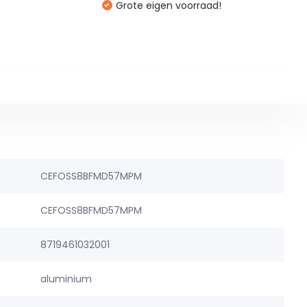
Grote eigen voorraad!
CEFOSS8BFMD57MPM
CEFOSS8BFMD57MPM
8719461032001
aluminium