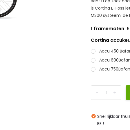
Bent u op zoek naa
is Cortina E-Foss i
M300 systeem: de E
1 framematen
5
Cortina accukeu
Accu 450 Bafa
Accu 600Bafan
Accu 750Bafan
-
+
Snel rijklaar thu
BE !