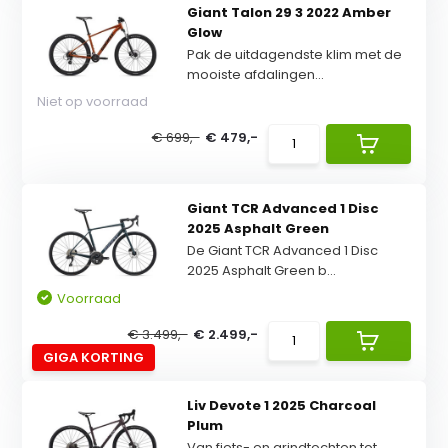
Giant Talon 29 3 2022 Amber
Glow
Pak de uitdagendste klim met de
mooiste afdalingen...
Niet op voorraad
€ 699,-
€ 479,-
Giant TCR Advanced 1 Disc
2025 Asphalt Green
De Giant TCR Advanced 1 Disc
2025 Asphalt Green b...
Voorraad
€ 3.499,-
€ 2.499,-
GIGA KORTING
Liv Devote 1 2025 Charcoal
Plum
Van fiets- en grindtochten tot