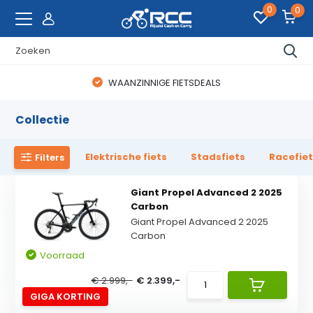
0
0
WAANZINNIGE FIETSDEALS
Collectie
Elektrische fiets
Stadsfiets
Racefie
Filters
Giant Propel Advanced 2 2025
Carbon
Giant Propel Advanced 2 2025
Carbon
Voorraad
€ 2.999,-
€ 2.399,-
GIGA KORTING