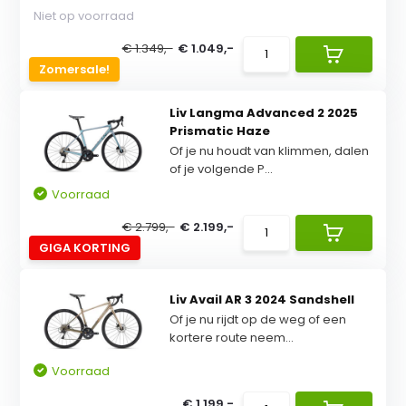
Niet op voorraad
€ 1.349,-
€ 1.049,-
Zomersale!
Liv Langma Advanced 2 2025
Prismatic Haze
Of je nu houdt van klimmen, dalen
of je volgende P...
Voorraad
€ 2.799,-
€ 2.199,-
GIGA KORTING
Liv Avail AR 3 2024 Sandshell
Of je nu rijdt op de weg of een
kortere route neem...
Voorraad
€ 1.199,-