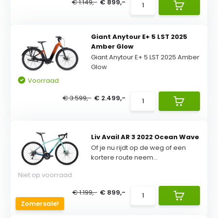
€ 1.149,-
€ 899,-
Giant Anytour E+ 5 LST 2025
Amber Glow
Giant Anytour E+ 5 LST 2025 Amber
Glow
Voorraad
€ 3.599,-
€ 2.499,-
Liv Avail AR 3 2022 Ocean Wave
Of je nu rijdt op de weg of een
kortere route neem...
Niet op voorraad
€ 1.199,-
€ 899,-
Zomersale!