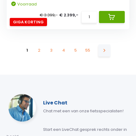
Voorraad
€ 3.399,-
€ 2.399,-
GIGA KORTING
1
2
3
4
5
55
Live Chat
Chat met een van onze fietsspecialisten!
Start een LiveChat gesprek rechts onder in