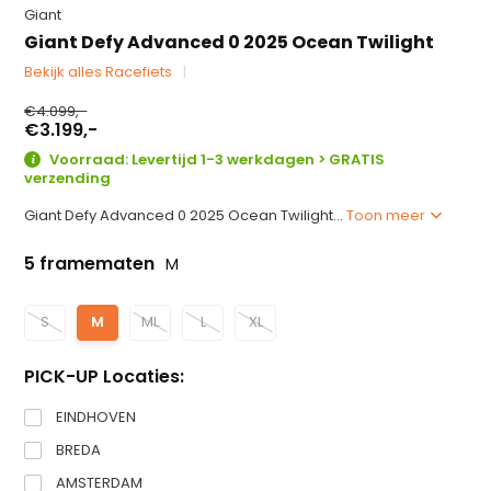
Giant
Giant Defy Advanced 0 2025 Ocean Twilight
Bekijk alles Racefiets
€4.099,-
€3.199,-
Voorraad: Levertijd 1-3 werkdagen > GRATIS
verzending
Giant Defy Advanced 0 2025 Ocean Twilight...
Toon meer
5 framematen
M
S
M
ML
L
XL
PICK-UP Locaties:
EINDHOVEN
BREDA
AMSTERDAM