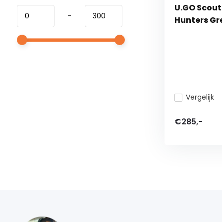
U.GO Scout 
-
Hunters Gr
Vergelijk
€285,-