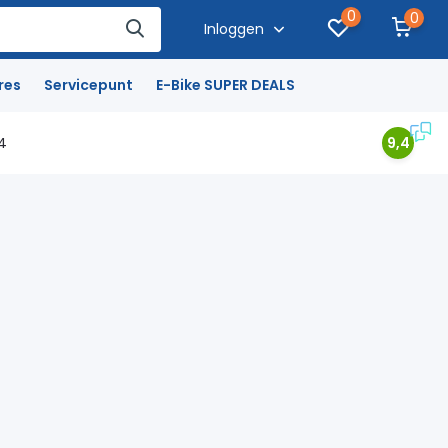
0
0
Inloggen
res
Servicepunt
E-Bike SUPER DEALS
4
9,4