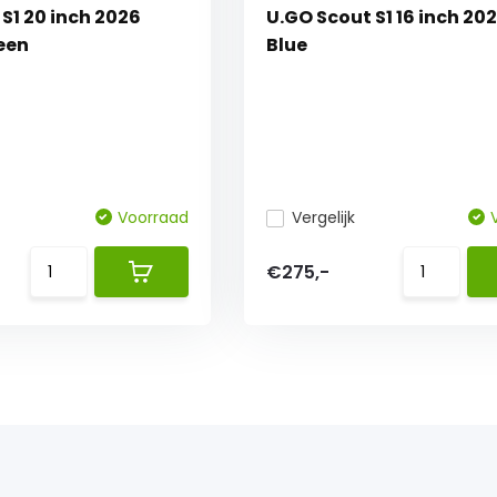
S1 20 inch 2026
U.GO Scout S1 16 inch 202
een
Blue
Voorraad
Vergelijk
€275,-