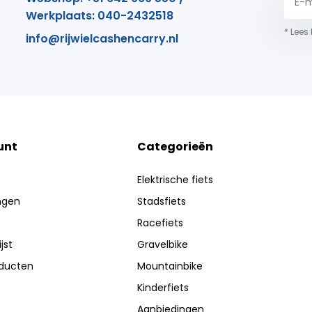
Werkplaats: 040-2432518
* Lees
info@rijwielcashencarry.nl
unt
Categorieën
Elektrische fiets
ingen
Stadsfiets
Racefiets
jst
Gravelbike
oducten
Mountainbike
Kinderfiets
Aanbiedingen