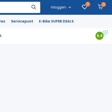
0
0
Inloggen
res
Servicepunt
E-Bike SUPER DEALS
4
9,4