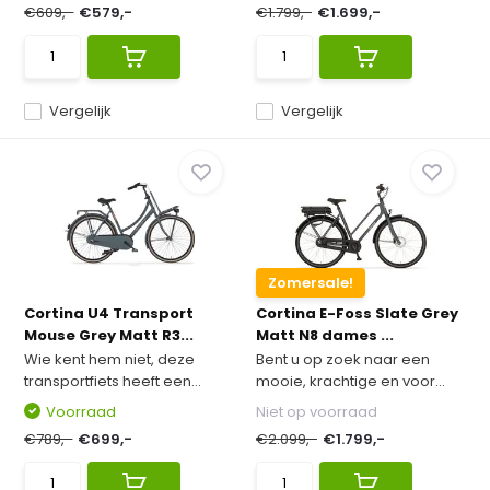
€609,-
€579,-
€1.799,-
€1.699,-
Vergelijk
Vergelijk
Zomersale!
Cortina U4 Transport
Cortina E-Foss Slate Grey
Mouse Grey Matt R3...
Matt N8 dames ...
Wie kent hem niet, deze
Bent u op zoek naar een
transportfiets heeft een...
mooie, krachtige en voor...
Voorraad
Niet op voorraad
€789,-
€699,-
€2.099,-
€1.799,-