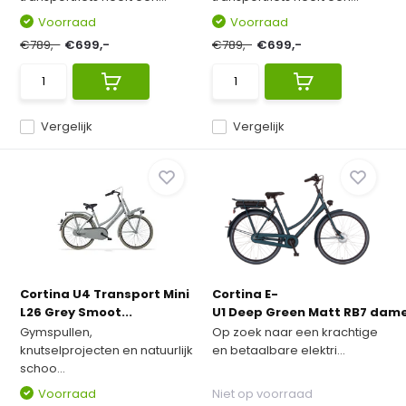
Voorraad
Voorraad
€789,-
€699,-
€789,-
€699,-
Vergelijk
Vergelijk
Cortina U4 Transport Mini
Cortina E-
L26 Grey Smoot...
U1 Deep Green Matt RB7 dames
Gymspullen,
Op zoek naar een krachtige
knutselprojecten en natuurlijk
en betaalbare elektri...
schoo...
Voorraad
Niet op voorraad