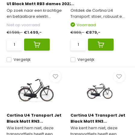
U1 Black Matt RB3 dames 2022 ...
...
Op zoek naar een krachtige
Ontdek de Cortina U4
en betaalbare elektri...
Transport: stoer, robuust e...
Niet op voorraad
Voorraad
€1.599,-
€1.499,-
€969,-
€879,-
Vergelijk
Vergelijk
Cortina U4 Transport Jet
Cortina U4 Transport Jet
Black Matt RN3...
Black Matt RN3...
Wie kent hem niet, deze
Wie kent hem niet, deze
transportfiets heeft een...
transportfiets heeft een...