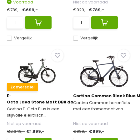
Voorraad
Niet op voorraad
€789,-
€699,-
€929,-
€789,-
Vergelijk
Vergelijk
Zomersale!
E-
Cortina Common Black Blue Ma
Octa Lava Stone Matt DB8 dames 2022 ...
Cortina Common herenfiets
Cortina E-Octa Plus is een
met een framemaat van ...
stijlvolle elektrisch...
Niet op voorraad
Niet op voorraad
€2.349,-
€1.899,-
€999,-
€899,-