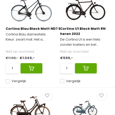
Cortina Blau Black Matt ND7 Belt Dames 2...
Cortina U1 Black Matt RN
heren 2022
Cortina Blau damesfiets.
Kleur: zwart mat. Het a...
De Cortina U1 is een fiets
zonder toeters en bel...
Niet op voorraad
Niet op voorraad
€1.149,-
€1.049,-
€599,-
Vergelijk
Vergelijk