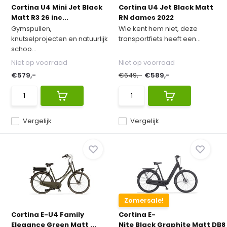
Cortina U4 Mini Jet Black
Cortina U4 Jet Black Matt
Matt R3 26 inc...
RN dames 2022
Gymspullen,
Wie kent hem niet, deze
knutselprojecten en natuurlijk
transportfiets heeft een...
schoo...
Niet op voorraad
Niet op voorraad
€579,-
€649,-
€589,-
Vergelijk
Vergelijk
Zomersale!
Cortina E-U4 Family
Cortina E-
Elegance Green Matt ...
Nite Black Graphite Matt DB8 