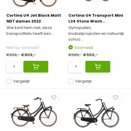
Cortina U4 Jet Black Matt
Cortina U4 Transport Mini
ND7 dames 2022
L24 Stone Wash...
Wie kent hem niet, deze
Gymspullen,
transportfiets heeft een...
knutselprojecten en natuurlijk
schoo...
Niet op voorraad
Voorraad
€929,-
€809,-
€589,-
€559,-
Vergelijk
Vergelijk