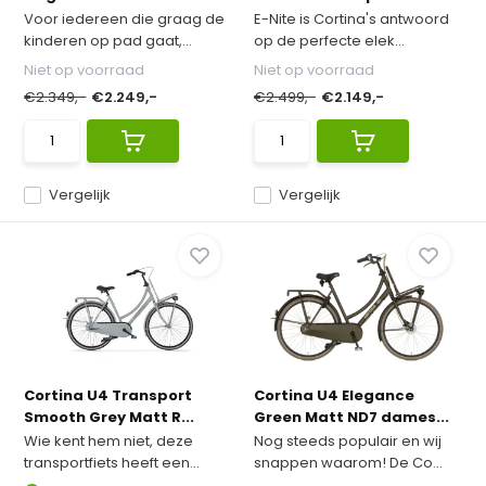
Voor iedereen die graag de
E-Nite is Cortina's antwoord
kinderen op pad gaat,...
op de perfecte elek...
Niet op voorraad
Niet op voorraad
€2.349,-
€2.249,-
€2.499,-
€2.149,-
Vergelijk
Vergelijk
Cortina U4 Transport
Cortina U4 Elegance
Smooth Grey Matt R...
Green Matt ND7 dames...
Wie kent hem niet, deze
Nog steeds populair en wij
transportfiets heeft een...
snappen waarom! De Co...