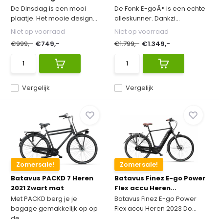
De Dinsdag is een mooi
De Fonk E-goÂ® is een echte
plaatje. Het mooie design...
alleskunner. Dankzi...
Niet op voorraad
Niet op voorraad
€999,-
€749,-
€1.799,-
€1.349,-
Vergelijk
Vergelijk
Zomersale!
Zomersale!
Batavus PACKD 7 Heren
Batavus Finez E-go Power
2021 Zwart mat
Flex accu Heren...
Met PACKD berg je je
Batavus Finez E-go Power
bagage gemakkelijk op op
Flex accu Heren 2023 Do...
de...