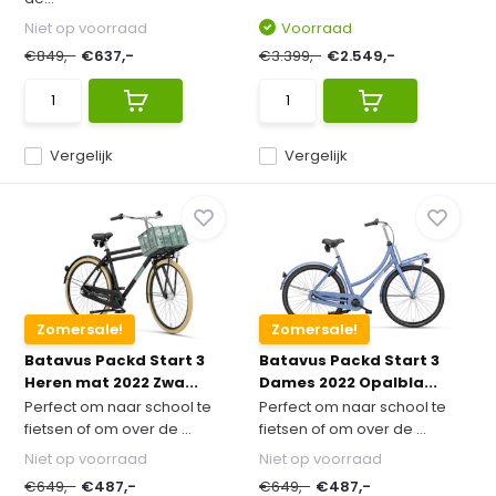
Niet op voorraad
Voorraad
€849,-
€637,-
€3.399,-
€2.549,-
Vergelijk
Vergelijk
Zomersale!
Zomersale!
Batavus Packd Start 3
Batavus Packd Start 3
Heren mat 2022 Zwa...
Dames 2022 Opalbla...
Perfect om naar school te
Perfect om naar school te
fietsen of om over de ...
fietsen of om over de ...
Niet op voorraad
Niet op voorraad
€649,-
€487,-
€649,-
€487,-