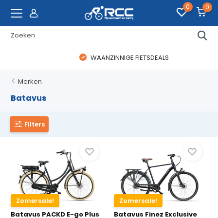
0
0
WAANZINNIGE FIETSDEALS
Merken
Batavus
Filters
Zomersale!
Zomersale!
Batavus PACKD E-go Plus
Batavus Finez Exclusive