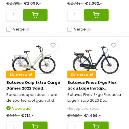
€2.799,-
€2.099,-
€2.749,-
€2.062,-
Vergelijk
Vergelijk
Zomersale!
Zomersale!
Batavus Quip Extra Cargo
Batavus Finez E-go Flex
Dames 2022 Sand...
accu Lage Instap...
Boodschappen doen, naar
Batavus Finez E-go Flex accu
de sportschool gaan of d...
Lage Instap 2023 Do...
Voorraad
Niet op voorraad
€949,-
€712,-
€1.999,-
€1.499,-