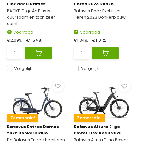
Flex accu Dames ...
Heren 2023 Donke...
PACKD E-goÂ® Plus is
Batavus Finez Exclusive
duurzaam en toch zeer
Heren 2023 Donkerblauw
comf...
...
Voorraad
Voorraad
€2.099,-
€1.549,-
€1.349,-
€1.012,-
Vergelijk
Vergelijk
Zomersale!
Zomersale!
Batavus Entree Dames
Batavus Altura E-go
2022 Donkerblauw
Power Flex Accu 2023...
De Batavus Entree heeft een
Batavus Altura E-go Power