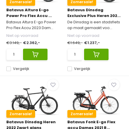
Zomersale!
Zomersale!
Batavus Altura E-go
Batavus Dinsdag
Power Pro Flex Accu ...
Exclusive Plus Heren 202...
Batavus Altura E-go Power
De Dinsdag is een stadsfiets
Pro Flex Accu 2023 Dam...
op maat gemaakt voo...
Niet op voorraad
Niet op voorraad
€3.149,-
€2.362,-
€1.649,-
€1.237,-
Vergelijk
Vergelijk
Zomersale!
Zomersale!
Batavus Dinsdag Heren
Batavus Fonk E-go Flex
2022 Zwart glans
accu Dames 2021 R...