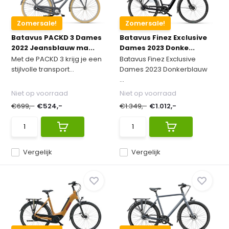
Zomersale!
Zomersale!
Batavus PACKD 3 Dames
Batavus Finez Exclusive
2022 Jeansblauw ma...
Dames 2023 Donke...
Met de PACKD 3 krijg je een
Batavus Finez Exclusive
stijlvolle transport...
Dames 2023 Donkerblauw
...
Niet op voorraad
Niet op voorraad
€699,-
€524,-
€1.349,-
€1.012,-
Vergelijk
Vergelijk