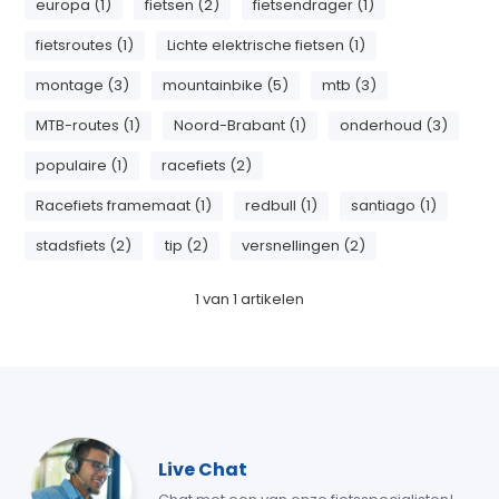
europa (1)
fietsen (2)
fietsendrager (1)
fietsroutes (1)
Lichte elektrische fietsen (1)
montage (3)
mountainbike (5)
mtb (3)
MTB-routes (1)
Noord-Brabant (1)
onderhoud (3)
populaire (1)
racefiets (2)
Racefiets framemaat (1)
redbull (1)
santiago (1)
stadsfiets (2)
tip (2)
versnellingen (2)
1
van
1
artikelen
Live Chat