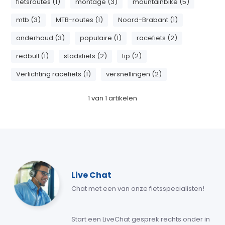
fietsroutes (1)
montage (3)
mountainbike (5)
mtb (3)
MTB-routes (1)
Noord-Brabant (1)
onderhoud (3)
populaire (1)
racefiets (2)
redbull (1)
stadsfiets (2)
tip (2)
Verlichting racefiets (1)
versnellingen (2)
1
van
1
artikelen
Live Chat
Chat met een van onze fietsspecialisten!
Start een LiveChat gesprek rechts onder in