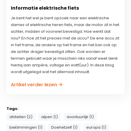
Informatie elektrische fiets
Je kent het wel je bent opzoek naar een elektrische
dames of elektrische heren fiets, maar de motor zit in het
achter, midden of voorwiel bevestigd. Hoe werkt dat
nou? En hoe zit het precies met de accu? De ene accu zit
in het frame, de andere op het frame en het kan ook op
de achter drager bevestigd zitten. Ook worden er
termen gebruikt waar je misschien niks vanaf weet denk
hierbij aan ampère, voltage en watt(uur). In deze blog
wordt uitgelegd wat het allemaal inhoudt.
Artikel verder lezen
Tags:
afstellen (2)
alpen (1)
avontuurlijk (1)
beklimmingen (1)
Doehetzelf (1)
europa (1)