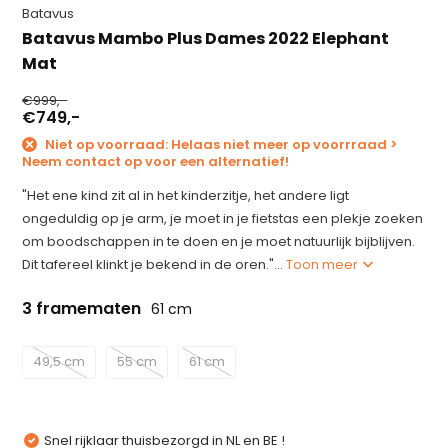
Batavus
Batavus Mambo Plus Dames 2022 Elephant
Mat
€999,-
€749,-
Niet op voorraad: Helaas niet meer op voorrraad >
Neem contact op voor een alternatief!
"Het ene kind zit al in het kinderzitje, het andere ligt
ongeduldig op je arm, je moet in je fietstas een plekje zoeken
om boodschappen in te doen en je moet natuurlijk bijblijven.
Dit tafereel klinkt je bekend in de oren."...
Toon meer
3 framematen
61 cm
49,5 cm
55 cm
61 cm
Snel rijklaar thuisbezorgd in NL en BE !