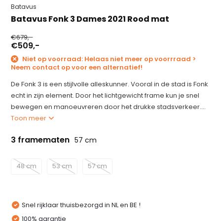
Batavus
Batavus Fonk 3 Dames 2021 Rood mat
€679,-
€509,-
Niet op voorraad: Helaas niet meer op voorrraad >
Neem contact op voor een alternatief!
De Fonk 3 is een stijlvolle alleskunner. Vooral in de stad is Fonk
echt in zijn element. Door het lichtgewicht frame kun je snel
bewegen en manoeuvreren door het drukke stadsverkeer....
Toon meer
3 framematen
57 cm
48 cm
53 cm
57 cm
Snel rijklaar thuisbezorgd in NL en BE !
100% garantie