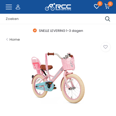
0
0
SNELLE LEVERING 1-3 dagen
Home