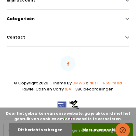
Mijn account
Categorieën
Contact
© Copyright 2026 - Theme By
DMWS
x
Plus+
-
RSS-feed
Rijwiel Cash en Carry
9,4
- 380 beoordelingen
Door het gebruiken van onze website, ga je akkoord met het
gebruik van cookies om onze website te verbeteren.
-
+
Dit bericht verbergen
Meer over cookies »
Toevoegen aan winkelwagen