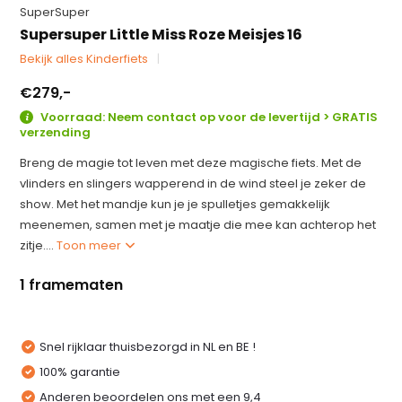
SuperSuper
Supersuper Little Miss Roze Meisjes 16
Bekijk alles Kinderfiets
€279,-
Voorraad: Neem contact op voor de levertijd > GRATIS
verzending
Breng de magie tot leven met deze magische fiets. Met de
vlinders en slingers wapperend in de wind steel je zeker de
show. Met het mandje kun je je spulletjes gemakkelijk
meenemen, samen met je maatje die mee kan achterop het
zitje....
Toon meer
1 framematen
Snel rijklaar thuisbezorgd in NL en BE !
100% garantie
Anderen beoordelen ons met een 9,4