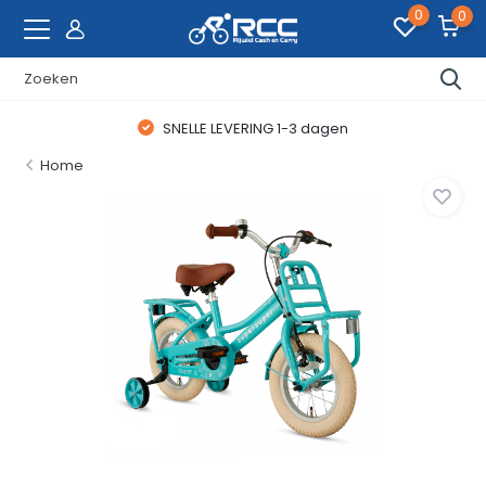
0
0
SNELLE LEVERING 1-3 dagen
Home