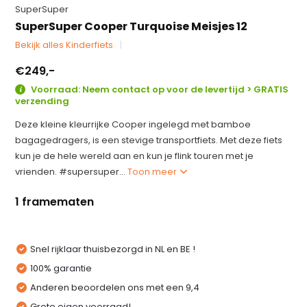
SuperSuper
SuperSuper Cooper Turquoise Meisjes 12
Bekijk alles Kinderfiets
€249,-
Voorraad: Neem contact op voor de levertijd > GRATIS
verzending
Deze kleine kleurrijke Cooper ingelegd met bamboe
bagagedragers, is een stevige transportfiets. Met deze fiets
kun je de hele wereld aan en kun je flink touren met je
vrienden. #supersuper...
Toon meer
1 framematen
Snel rijklaar thuisbezorgd in NL en BE !
100% garantie
Anderen beoordelen ons met een 9,4
Grote eigen voorraad!