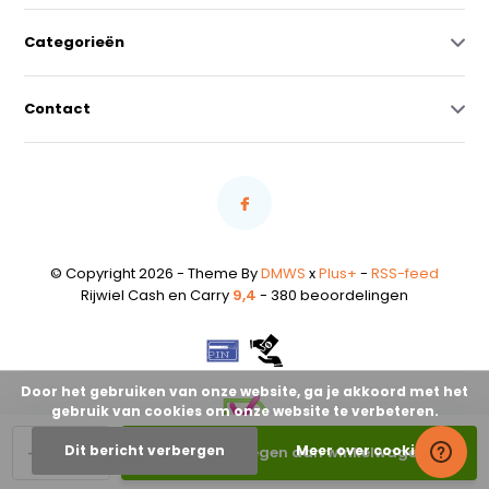
Categorieën
Contact
© Copyright 2026 - Theme By
DMWS
x
Plus+
-
RSS-feed
Rijwiel Cash en Carry
9,4
- 380 beoordelingen
Door het gebruiken van onze website, ga je akkoord met het
gebruik van cookies om onze website te verbeteren.
-
+
Dit bericht verbergen
Meer over cookies »
Toevoegen aan winkelwagen