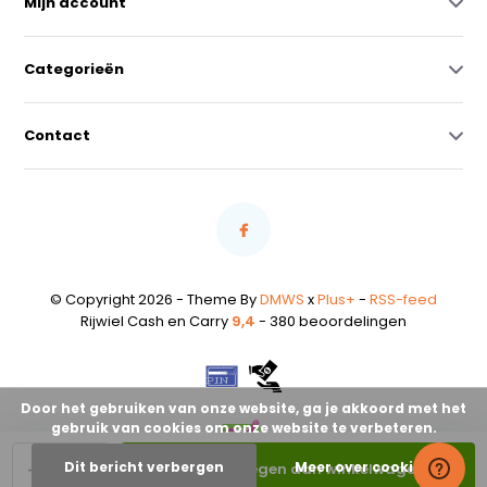
Mijn account
Categorieën
Contact
© Copyright 2026 - Theme By
DMWS
x
Plus+
-
RSS-feed
Rijwiel Cash en Carry
9,4
- 380 beoordelingen
Door het gebruiken van onze website, ga je akkoord met het
gebruik van cookies om onze website te verbeteren.
-
+
Dit bericht verbergen
Meer over cookies »
Toevoegen aan winkelwagen