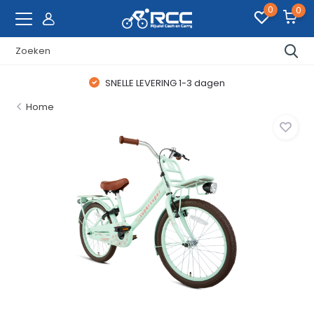
0
0
SNELLE LEVERING 1-3 dagen
Home