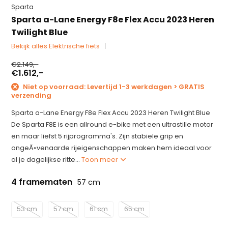
Sparta
Sparta a-Lane Energy F8e Flex Accu 2023 Heren
Twilight Blue
Bekijk alles Elektrische fiets
€2.149,-
€1.612,-
Niet op voorraad: Levertijd 1-3 werkdagen > GRATIS
verzending
Sparta a-Lane Energy F8e Flex Accu 2023 Heren Twilight Blue
De Sparta F8E is een allround e-bike met een ultrastille motor
en maar liefst 5 rijprogramma's. Zijn stabiele grip en
ongeÃ«venaarde rijeigenschappen maken hem ideaal voor
al je dagelijkse ritte...
Toon meer
4 framematen
57 cm
53 cm
57 cm
61 cm
65 cm