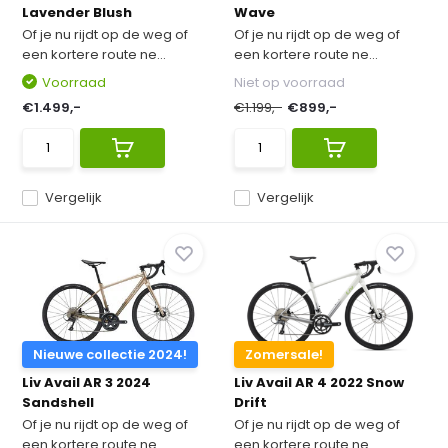
Lavender Blush
Wave
Of je nu rijdt op de weg of
Of je nu rijdt op de weg of
een kortere route ne...
een kortere route ne...
Voorraad
Niet op voorraad
€1.499,-
€1.199,-
€899,-
Vergelijk
Vergelijk
Nieuwe collectie 2024!
Zomersale!
Liv Avail AR 3 2024
Liv Avail AR 4 2022 Snow
Sandshell
Drift
Of je nu rijdt op de weg of
Of je nu rijdt op de weg of
een kortere route ne...
een kortere route ne...