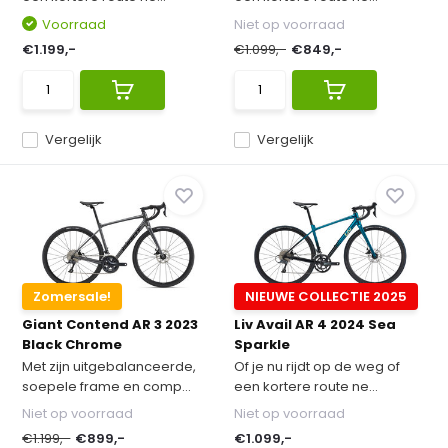
Voorraad
Niet op voorraad
€1.199,-
€1.099,-
€849,-
Vergelijk
Vergelijk
Zomersale!
NIEUWE COLLECTIE 2025
Giant Contend AR 3 2023
Liv Avail AR 4 2024 Sea
Black Chrome
Sparkle
Met zijn uitgebalanceerde,
Of je nu rijdt op de weg of
soepele frame en comp...
een kortere route ne...
Niet op voorraad
Niet op voorraad
€1.199,-
€899,-
€1.099,-