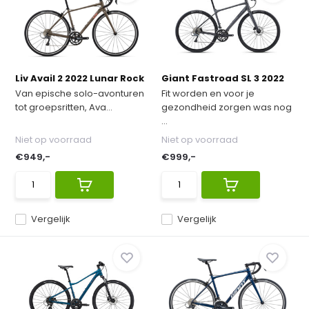
Liv Avail 2 2022 Lunar Rock
Giant Fastroad SL 3 2022
Van epische solo-avonturen
Fit worden en voor je
tot groepsritten, Ava...
gezondheid zorgen was nog
...
Niet op voorraad
Niet op voorraad
€949,-
€999,-
Vergelijk
Vergelijk