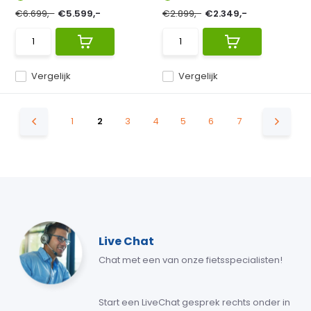
€6.699,-
€5.599,-
€2.899,-
€2.349,-
Vergelijk
Vergelijk
1
2
3
4
5
6
7
Live Chat
Chat met een van onze fietsspecialisten!
Start een LiveChat gesprek rechts onder in