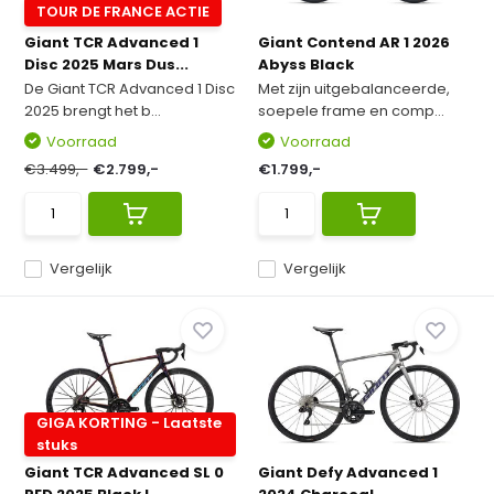
TOUR DE FRANCE ACTIE
Giant TCR Advanced 1
Giant Contend AR 1 2026
Disc 2025 Mars Dus...
Abyss Black
De Giant TCR Advanced 1 Disc
Met zijn uitgebalanceerde,
2025 brengt het b...
soepele frame en comp...
Voorraad
Voorraad
€3.499,-
€2.799,-
€1.799,-
Vergelijk
Vergelijk
GIGA KORTING - Laatste
stuks
Giant TCR Advanced SL 0
Giant Defy Advanced 1