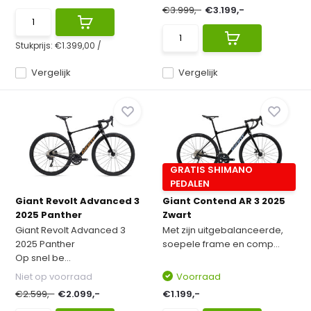
€3.999,-
€3.199,-
Stukprijs:
€1.399,00
/
Vergelijk
Vergelijk
GRATIS SHIMANO
PEDALEN
Giant Revolt Advanced 3
Giant Contend AR 3 2025
2025 Panther
Zwart
Giant Revolt Advanced 3
Met zijn uitgebalanceerde,
2025 Panther
soepele frame en comp...
Op snel be...
Niet op voorraad
Voorraad
€2.599,-
€2.099,-
€1.199,-