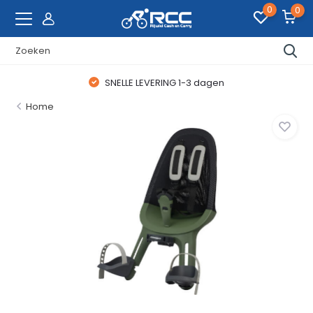
0
0
SNELLE LEVERING 1-3 dagen
Home