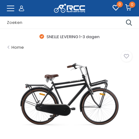
0
0
SNELLE LEVERING 1-3 dagen
Home