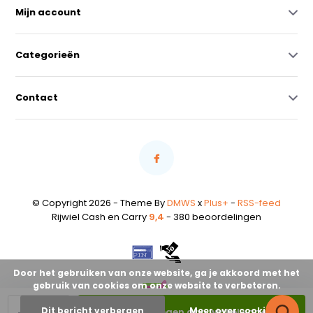
Mijn account
Categorieën
Contact
© Copyright 2026 - Theme By
DMWS
x
Plus+
-
RSS-feed
Rijwiel Cash en Carry
9,4
- 380 beoordelingen
Door het gebruiken van onze website, ga je akkoord met het
gebruik van cookies om onze website te verbeteren.
-
+
Dit bericht verbergen
Meer over cookies »
Toevoegen aan winkelwagen