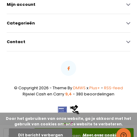
Mijn account
Categorieën
Contact
© Copyright 2026 - Theme By
DMWS
x
Plus+
-
RSS-feed
Rijwiel Cash en Carry
9,4
- 380 beoordelingen
Door het gebruiken van onze website, ga je akkoord met het
gebruik van cookies om onze website te verbeteren.
-
+
Dit bericht verbergen
Meer over cookies »
Toevoegen aan winkelwagen