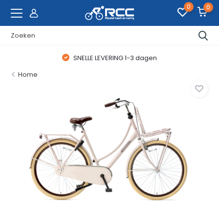
0
0
SNELLE LEVERING 1-3 dagen
Home