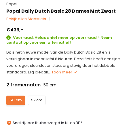
Popal
Popal Daily Dutch Basic 28 Dames Mat Zwart
Bekijk alles Stadsfiets
€439,-
Voorraad: Helaas niet meer op voorrraad > Neem
contact op voor een alternatief!
Dit is het nieuwe model van de Daily Dutch Basic 28 en is
verkrijgbaar in maar liefst 8 kleuren. Deze fiets heeft een fijne
voordrager, stuurslot en staat erg stevig door het dubbele
standaard. Erg ideaal!...
Toon meer
2 framematen
50 cm
50 cm
57 cm
Snel rijklaar thuisbezorgd in NL en BE !