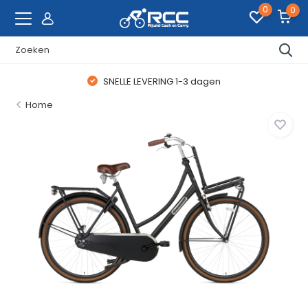
0
0
SNELLE LEVERING 1-3 dagen
Home