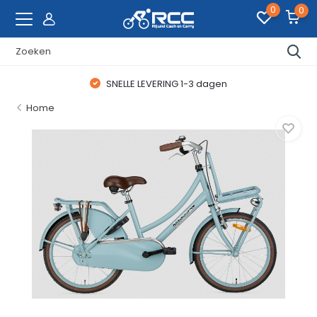
0
0
SNELLE LEVERING 1-3 dagen
Home