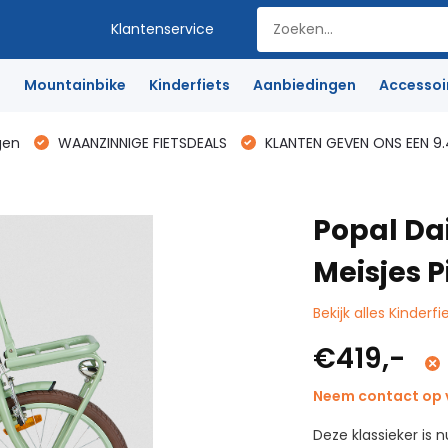
Klantenservice
e
Mountainbike
Kinderfiets
Aanbiedingen
Accessoi
gen
WAANZINNIGE FIETSDEALS
KLANTEN GEVEN ONS EEN 9.
Popal Dai
Meisjes 
Bekijk alles Kinderfi
€419,-
Neem contact op v
Deze klassieker is n