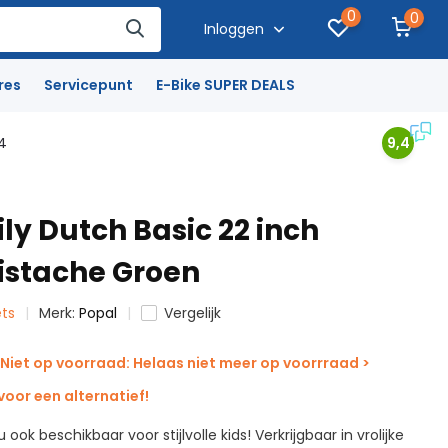
0
0
Inloggen
res
Servicepunt
E-Bike SUPER DEALS
4
9,4
ly Dutch Basic 22 inch
Pistache Groen
ets
Merk:
Popal
Vergelijk
Niet op voorraad: Helaas niet meer op voorrraad >
oor een alternatief!
u ook beschikbaar voor stijlvolle kids! Verkrijgbaar in vrolijke