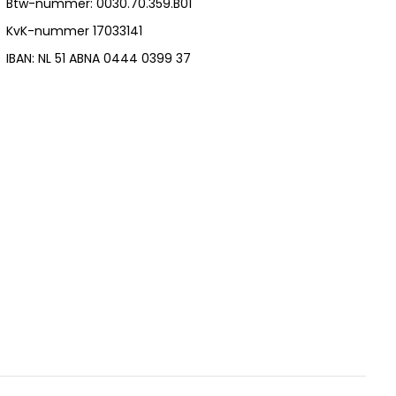
Btw-nummer: 0030.70.359.B01
KvK-nummer 17033141
IBAN: NL 51 ABNA 0444 0399 37