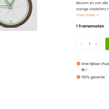
kleuren en van all
stevige stadsfiets m
Toon meer
1 framematen
-
+
Snel rijklaar thu
BE !
100% garantie