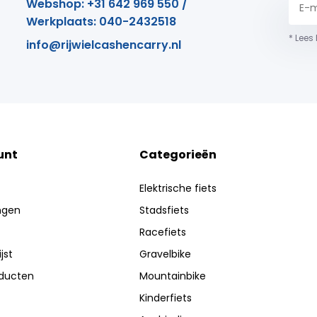
Webshop: +31 642 969 550 /
Werkplaats: 040-2432518
* Lees
info@rijwielcashencarry.nl
unt
Categorieën
Elektrische fiets
ingen
Stadsfiets
Racefiets
jst
Gravelbike
oducten
Mountainbike
Kinderfiets