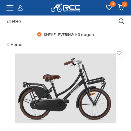
0
0
SNELLE LEVERING 1-3 dagen
Home