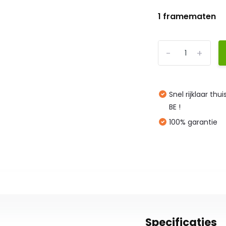
1 framematen
-
+
Snel rijklaar thu
BE !
100% garantie
Specificaties