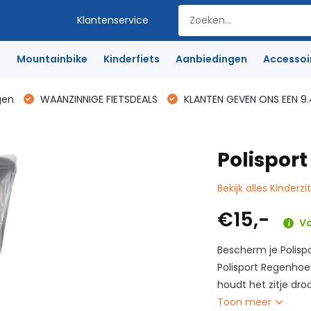
Klantenservice
e
Mountainbike
Kinderfiets
Aanbiedingen
Accessoi
gen
WAANZINNIGE FIETSDEALS
KLANTEN GEVEN ONS EEN 9.
Polispor
Bekijk alles Kinderz
€15,-
Vo
Bescherm je Polisp
Polisport Regenhoe
houdt het zitje dro
Toon meer