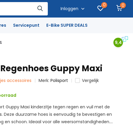
0
0
Inloggen
res
Servicepunt
E-Bike SUPER DEALS
4
9,4
t Regenhoes Guppy Maxi
itjes accessoires
Merk:
Polisport
Vergelijk
orraad
ort Guppy Maxi kinderzitje tegen regen en vuil met de
s. Deze duurzame hoes is eenvoudig te bevestigen en
og en schoon. Ideaal voor alle weersomstandigheden....