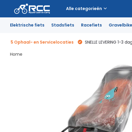
Alle categorieën
Elektrische fiets
Stadsfiets
Racefiets
Gravelbik
5 Ophaal- en Servicelocaties
SNELLE LEVERING 1-3 da
Home