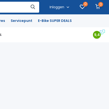
0
0
Inloggen
res
Servicepunt
E-Bike SUPER DEALS
4
9,4