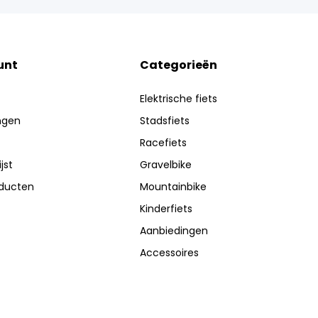
unt
Categorieën
Elektrische fiets
ingen
Stadsfiets
Racefiets
jst
Gravelbike
oducten
Mountainbike
Kinderfiets
Aanbiedingen
Accessoires