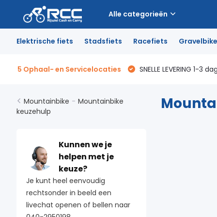
Alle categorieën
Elektrische fiets
Stadsfiets
Racefiets
Gravelbik
5 Ophaal- en Servicelocaties
SNELLE LEVERING 1-3 da
Mountai
Mountainbike
-
Mountainbike
keuzehulp
Kunnen we je
helpen met je
keuze?
Je kunt heel eenvoudig
rechtsonder in beeld een
livechat openen of bellen naar