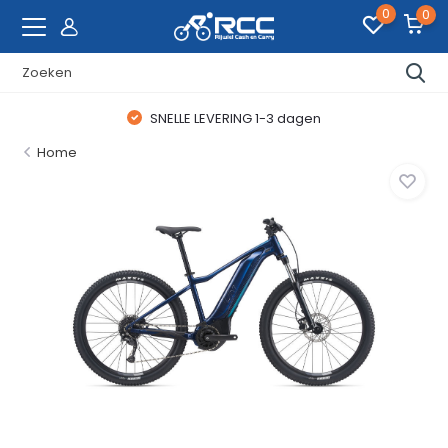
0
0
SNELLE LEVERING 1-3 dagen
Home