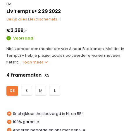
Liv
Liv Tempt E+ 2 29 2022
Bekijk alles Elektrische fiets
€2.399,-
Voorraad
Niet zomaar een manier om van A naar B te komen. Met de Liv
Tempt E+ heb je plezier zoals nooit eerder ervaren met een
fietsrit....
Toon meer
4 framematen
XS
XS
S
M
L
Snel rijklaar thuisbezorgd in NL en BE !
100% garantie
Anderen beoordelen ons met een 9,4