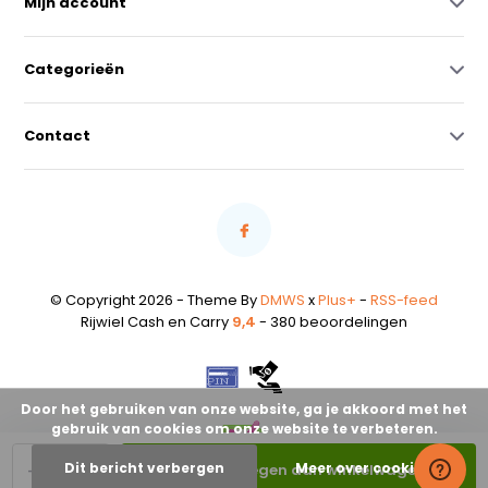
Mijn account
Categorieën
Contact
© Copyright 2026 - Theme By
DMWS
x
Plus+
-
RSS-feed
Rijwiel Cash en Carry
9,4
- 380 beoordelingen
Door het gebruiken van onze website, ga je akkoord met het
gebruik van cookies om onze website te verbeteren.
-
+
Dit bericht verbergen
Meer over cookies »
Toevoegen aan winkelwagen