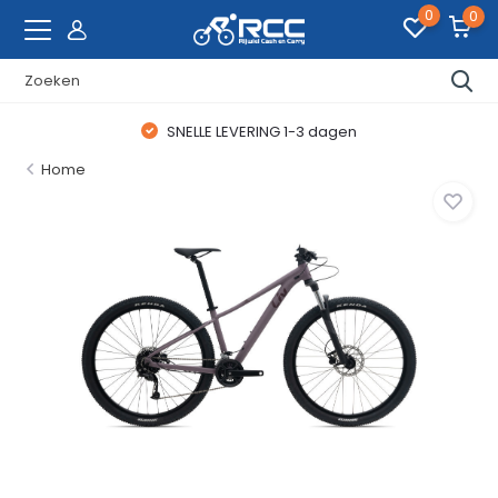
0
0
SNELLE LEVERING 1-3 dagen
Home