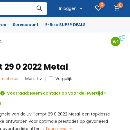
0
0
Inloggen
res
Servicepunt
E-Bike SUPER DEALS
4
9,4
 29 0 2022 Metal
ntainbikes
Merk:
Liv
Vergelijk
Voorraad: Neem contact op voor de levertijd >
g
igheid van de Liv Tempt 29 0 2022 Metal, een topklasse
e ontworpen voor optimale prestaties op gevarieerd
 avontuurlijke ritten....
Toon meer