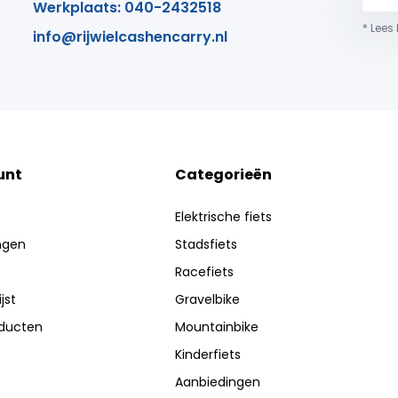
Werkplaats: 040-2432518
* Lees
info@rijwielcashencarry.nl
unt
Categorieën
Elektrische fiets
ingen
Stadsfiets
Racefiets
jst
Gravelbike
oducten
Mountainbike
Kinderfiets
Aanbiedingen