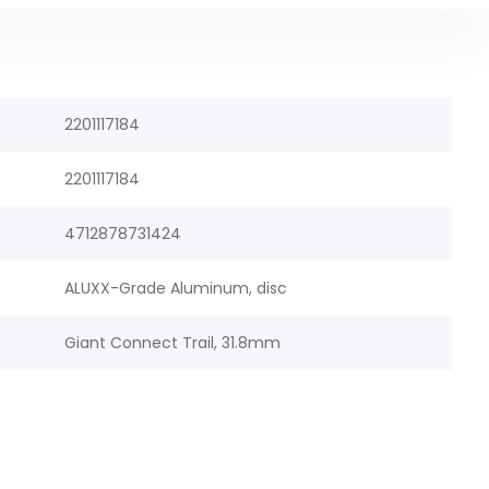
2201117184
2201117184
4712878731424
ALUXX-Grade Aluminum, disc
Giant Connect Trail, 31.8mm