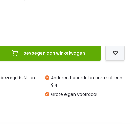
S
Toevoegen aan winkelwagen
isbezorgd in NL en
Anderen beoordelen ons met een
9,4
Grote eigen voorraad!