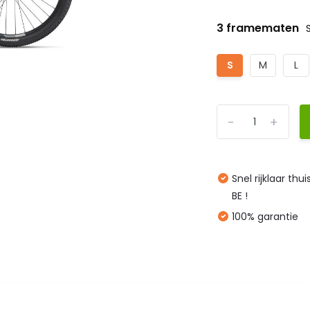
3 framematen
S
M
L
-
+
Snel rijklaar thu
BE !
100% garantie