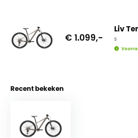
Liv Te
€ 1.099,-
S
Voorraa
Recent bekeken