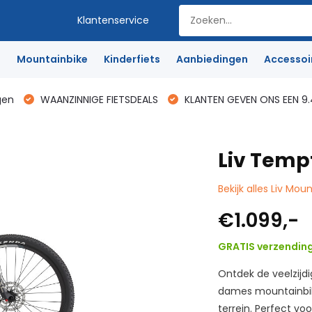
Klantenservice
e
Mountainbike
Kinderfiets
Aanbiedingen
Accessoi
gen
WAANZINNIGE FIETSDEALS
KLANTEN GEVEN ONS EEN 9.
Liv Tempt
Bekijk alles Liv Mou
€1.099,-
GRATIS verzendin
Ontdek de veelzijd
dames mountainbik
terrein. Perfect voor