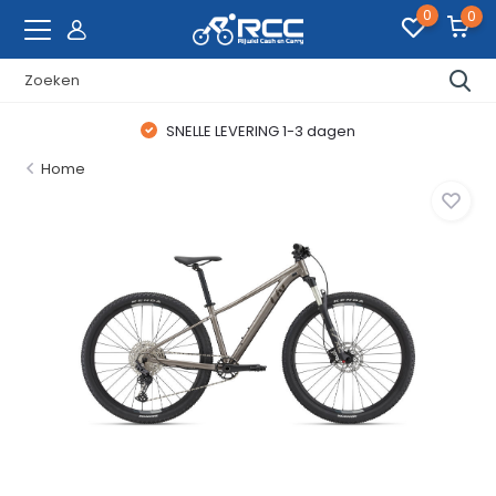
0
0
SNELLE LEVERING 1-3 dagen
Home