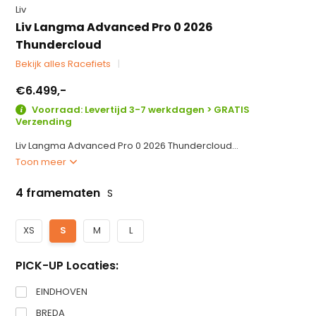
Liv
Liv Langma Advanced Pro 0 2026
Thundercloud
Bekijk alles Racefiets
€6.499,-
Voorraad: Levertijd 3-7 werkdagen > GRATIS
Verzending
Liv Langma Advanced Pro 0 2026 Thundercloud...
Toon meer
4 framematen
S
XS
S
M
L
PICK-UP Locaties:
EINDHOVEN
BREDA