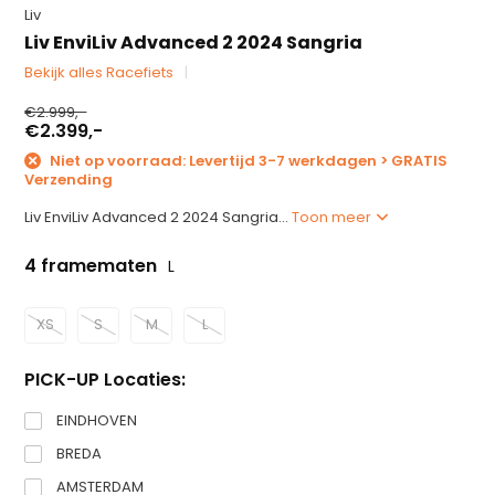
Liv
Liv EnviLiv Advanced 2 2024 Sangria
Bekijk alles Racefiets
€2.999,-
€2.399,-
Niet op voorraad: Levertijd 3-7 werkdagen > GRATIS
Verzending
Liv EnviLiv Advanced 2 2024 Sangria...
Toon meer
4 framematen
L
XS
S
M
L
PICK-UP Locaties:
EINDHOVEN
BREDA
AMSTERDAM