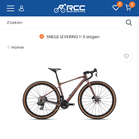
0
0
SNELLE LEVERING 1-3 dagen
Home