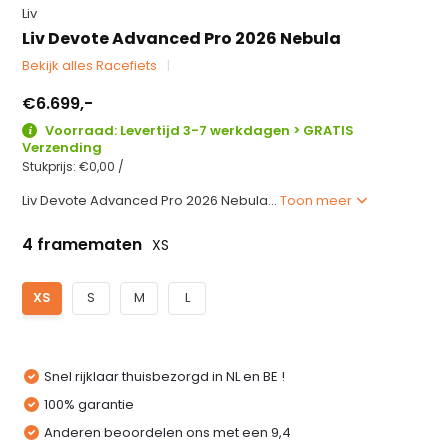
Liv
Liv Devote Advanced Pro 2026 Nebula
Bekijk alles Racefiets
€6.699,-
Voorraad: Levertijd 3-7 werkdagen > GRATIS
Verzending
Stukprijs:
€0,00
/
Liv Devote Advanced Pro 2026 Nebula...
Toon meer
4 framematen
XS
XS
S
M
L
Snel rijklaar thuisbezorgd in NL en BE !
100% garantie
Anderen beoordelen ons met een 9,4