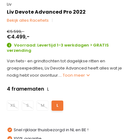
Liv
Liv Devote Advanced Pro 2022
Bekijk alles Racefiets
€5.599,-
€4.499,-
Voorraad: Levertijd 1-3 werkdagen > GRATIS
verzending
Van fiets- en grindtochten tot dagelijkse ritten en
groepsexpedities, Liv Devote Advanced heeft alles wat je
nodig hebt voor avontuur....
Toon meer
4 framematen
L
XS
S
M
L
Snel rijklaar thuisbezorgd in NL en BE !
100% garantie