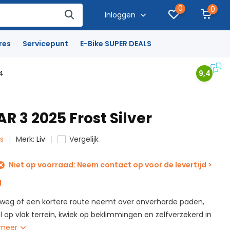
0
0
Inloggen
res
Servicepunt
E-Bike SUPER DEALS
4
9,4
 AR 3 2025 Frost Silver
ts
Merk:
Liv
Vergelijk
Niet op voorraad: Neem contact op voor de levertijd >
g
de weg of een kortere route neemt over onverharde paden,
el op vlak terrein, kwiek op beklimmingen en zelfverzekerd in
 meer