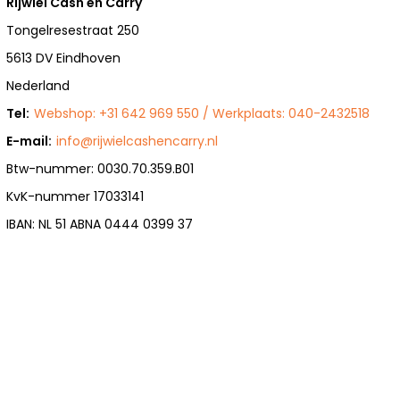
Rijwiel Cash en Carry
Tongelresestraat 250
5613 DV Eindhoven
Nederland
Tel:
Webshop: +31 642 969 550 / Werkplaats: 040-2432518
E-mail:
info@rijwielcashencarry.nl
Btw-nummer: 0030.70.359.B01
KvK-nummer 17033141
IBAN: NL 51 ABNA 0444 0399 37