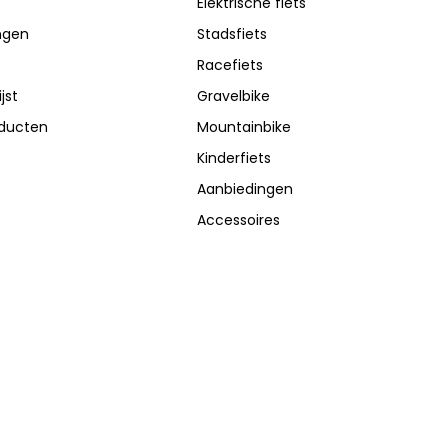
Elektrische fiets
ingen
Stadsfiets
Racefiets
jst
Gravelbike
oducten
Mountainbike
Kinderfiets
Aanbiedingen
Accessoires