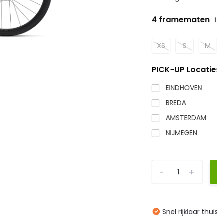
4 framematen
XS
S
M
PICK-UP Locatie
EINDHOVEN
BREDA
AMSTERDAM
NIJMEGEN
-
+
Snel rijklaar thu