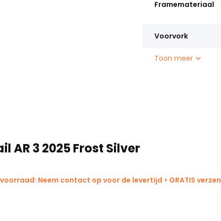
Framemateriaal
orden, zodat je ook spullen
Voorvork
Toon meer
ail AR 3 2025 Frost Silver
 voorraad: Neem contact op voor de levertijd > GRATIS verze