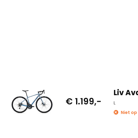
¬†
Deze fiets biedt ook plaats aan een bagagedrager en spatb
kunt meenemen voor langere tochten.
Liv Av
€ 1.199,-
L
Niet op