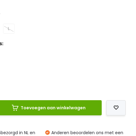
L
L
s:
Toevoegen aan winkelwagen
isbezorgd in NL en
Anderen beoordelen ons met een