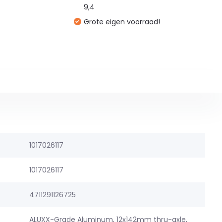
9,4
Grote eigen voorraad!
1017026117
1017026117
4711291126725
ALUXX-Grade Aluminum, 12x142mm thru-axle,