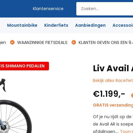
Klantenservice
e
Mountainbike
Kinderfiets
Aanbiedingen
Accessoi
gen
WAANZINNIGE FIETSDEALS
KLANTEN GEVEN ONS EEN 9.
Liv Avail
IS SHIMANO PEDALEN
Bekijk alles Racefie
€1.199,-
GRATIS verzendin
Of je nu rijdt op 
de Avail AR is soep
afdalingen....
Toon