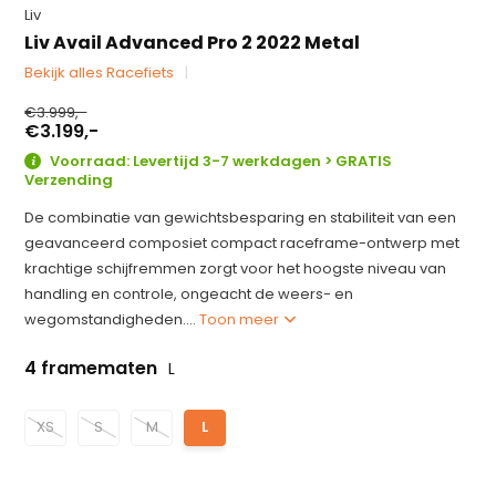
Liv
Liv Avail Advanced Pro 2 2022 Metal
Bekijk alles Racefiets
€3.999,-
€3.199,-
Voorraad: Levertijd 3-7 werkdagen > GRATIS
Verzending
De combinatie van gewichtsbesparing en stabiliteit van een
geavanceerd composiet compact raceframe-ontwerp met
krachtige schijfremmen zorgt voor het hoogste niveau van
handling en controle, ongeacht de weers- en
wegomstandigheden....
Toon meer
4 framematen
L
XS
S
M
L