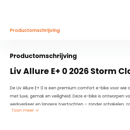
Productomschrijving
Productomschrijving
Liv Allure E+ 0 2026 Storm C
De Liv Allure E+ 0 is een premium comfort e-bike voor wie 
met luxe, gemak en veiligheid. Deze e-bike is ontworpen v
werkverkeer en langere toertochten – zonder schakelen, zo
Toon meer
De krachtige Giant SyncDrive Sport2 motor (75 Nm) met Sm
ondersteuning automatisch aan jouw rijstijl aan. In combi