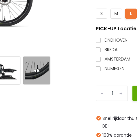
S
M
L
PICK-UP Locatie
EINDHOVEN
BREDA
AMSTERDAM
NIJMEGEN
+5
-
+
Snel rijklaar thu
BE !
100% garantie