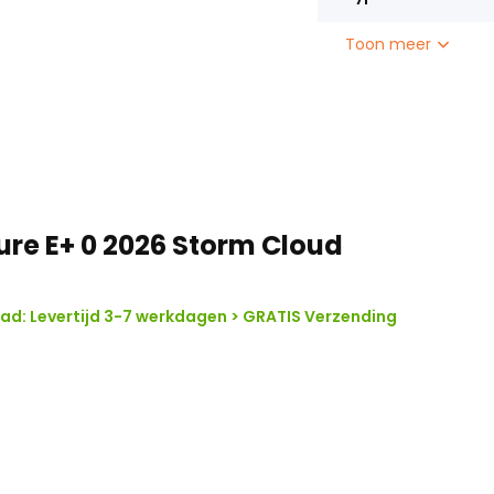
s je altijd in de juiste
Toon meer
ede Schwalbe Marathon E-Plus
 de Allure E+ 0 uitzonderlijk
Aegis Tire Checker en krachtige
elk seizoen.
ds- en buitenritten
lure E+ 0 2026 Storm Cloud
ad: Levertijd 3-7 werkdagen > GRATIS Verzending