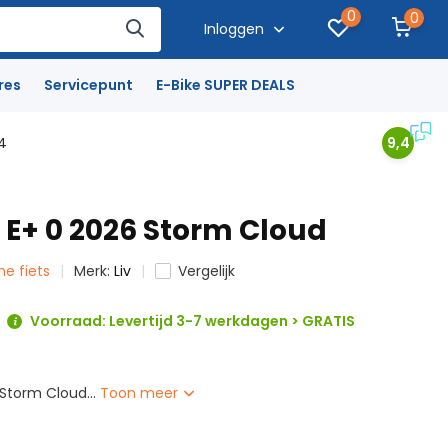
0
0
Inloggen
res
Servicepunt
E-Bike SUPER DEALS
4
9,4
e E+ 0 2026 Storm Cloud
che fiets
Merk:
Liv
Vergelijk
Voorraad: Levertijd 3-7 werkdagen > GRATIS
 Storm Cloud...
Toon meer
L