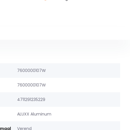
7600000107W
7600000107W
4711291235229
ALUXX Aluminum
rmaal
Verend