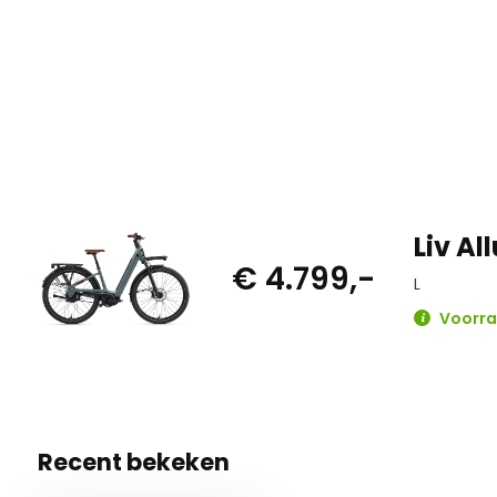
naaf en de onderhoudsarme Gates carbon riemaandrijving fiet
versnelling, volledig automatisch.
Dankzij de stabiele ALUXX aluminium frameconstructie, br
banden, geveerde voorvork en ergonomische zithouding biedt
comfort. De geïntegreerde verlichting, MIK-bagagedrager, 
4-zuiger remmen maken deze e-bike compleet en veilig in 
Ideaal voor: dagelijks gebruik, comfortabel toeren, luxe sta
Liv Al
€ 4.799,-
L
Voorra
Recent bekeken