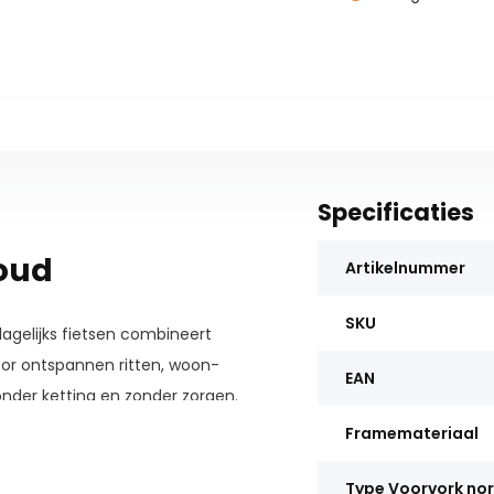
Specificaties
loud
Artikelnummer
SKU
dagelijks fietsen combineert
oor ontspannen ritten, woon-
EAN
nder ketting en zonder zorgen.
Framemateriaal
art Assist past de
natie met de Enviolo Automatiq
Type Voorvork no