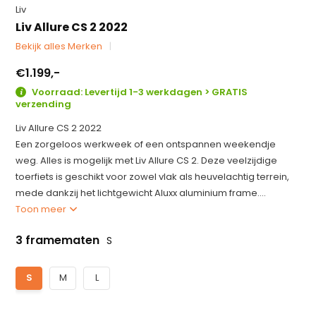
Liv
Liv Allure CS 2 2022
Bekijk alles Merken
€1.199,-
Voorraad: Levertijd 1-3 werkdagen > GRATIS
verzending
Liv Allure CS 2 2022
Een zorgeloos werkweek of een ontspannen weekendje
weg. Alles is mogelijk met Liv Allure CS 2. Deze veelzijdige
toerfiets is geschikt voor zowel vlak als heuvelachtig terrein,
mede dankzij het lichtgewicht Aluxx aluminium frame....
Toon meer
3 framematen
S
S
M
L