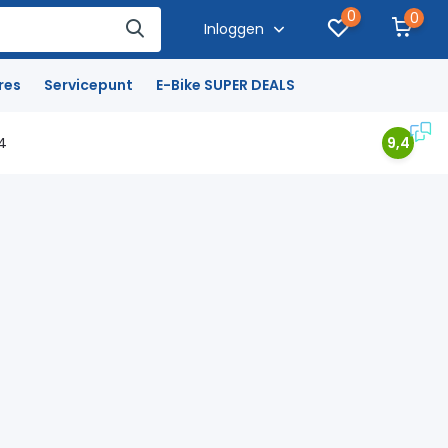
0
0
Inloggen
res
Servicepunt
E-Bike SUPER DEALS
4
9,4