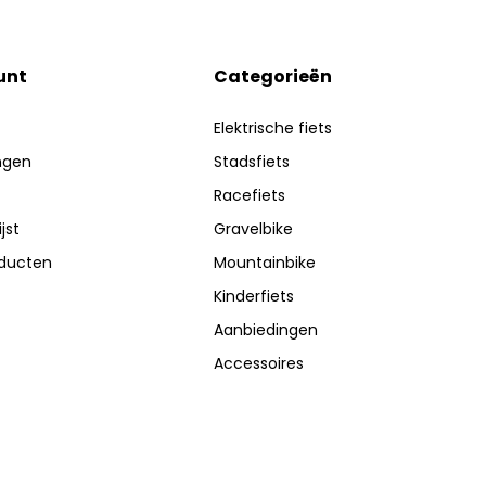
unt
Categorieën
Elektrische fiets
ingen
Stadsfiets
Racefiets
jst
Gravelbike
oducten
Mountainbike
Kinderfiets
Aanbiedingen
Accessoires