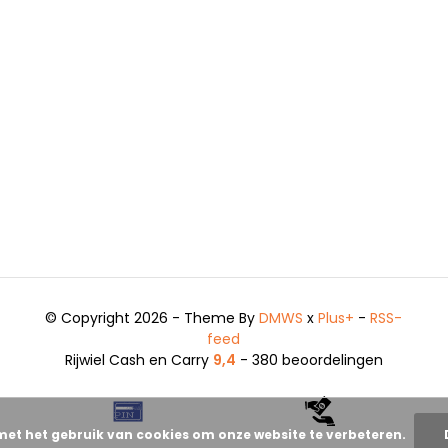
© Copyright 2026 - Theme By
DMWS
x
Plus+
-
RSS-
feed
Rijwiel Cash en Carry
9,4
- 380 beoordelingen
met het gebruik van cookies om onze website te verbeteren.