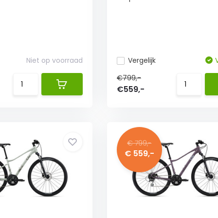
Niet op voorraad
Vergelijk
€799,-
€559,-
€ 799,-
€ 559,-