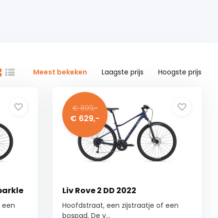
Meest bekeken
Laagste prijs
Hoogste prijs
€ 899,-
€ 629,-
parkle
Liv Rove 2 DD 2022
f een
Hoofdstraat, een zijstraatje of een
bospad. De v...