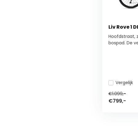
Liv Rove 1 
Hoofdstraat, z
bospad. De vee
Vergelijk
€1.099,-
€799,-