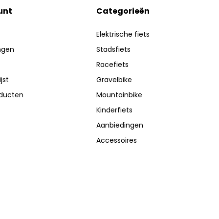
unt
Categorieën
Elektrische fiets
ingen
Stadsfiets
Racefiets
jst
Gravelbike
oducten
Mountainbike
Kinderfiets
Aanbiedingen
Accessoires