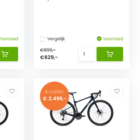
Voorraad
Vergelijk
Voorraad
€899,-
€629,-
€ 2.899,-
€ 2.499,-