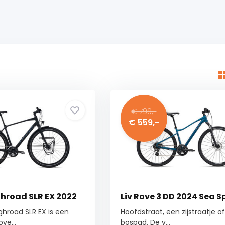
€ 799,-
€ 559,-
hroad SLR EX 2022
Liv Rove 3 DD 2024 Sea S
hroad SLR EX is een
Hoofdstraat, een zijstraatje o
ve...
bospad. De v...