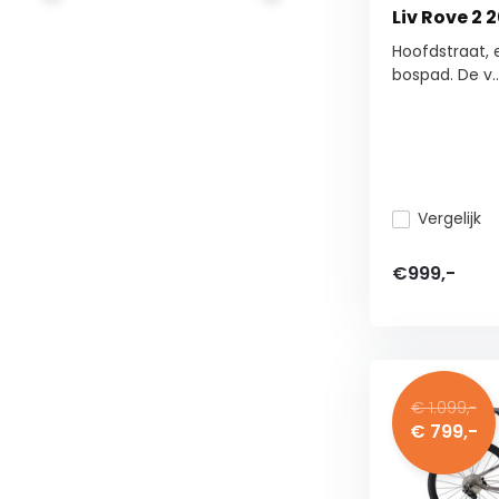
Liv Rove 2 
Hoofdstraat, e
bospad. De v..
Vergelijk
€999,-
€ 1.099,-
€ 799,-