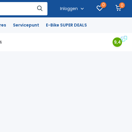
0
0
Inloggen
res
Servicepunt
E-Bike SUPER DEALS
4
9,4