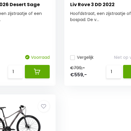
2026 Desert Sage
Liv Rove 3 DD 2022
en zijstraatje of een
Hoofdstraat, een zijstraatje o
.
bospad. De v...
Voorraad
Vergelijk
Niet op
€799,-
€559,-