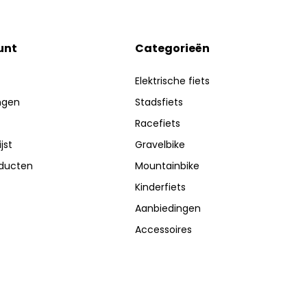
unt
Categorieën
Elektrische fiets
ingen
Stadsfiets
Racefiets
jst
Gravelbike
oducten
Mountainbike
Kinderfiets
Aanbiedingen
Accessoires