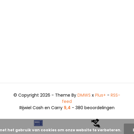
© Copyright 2026 - Theme By
DMWS
x
Plus+
-
RSS-
feed
Rijwiel Cash en Carry
9,4
- 380 beoordelingen
met het gebruik van cookies om onze website te verbeteren.