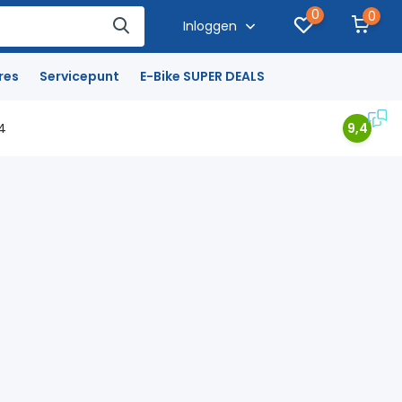
0
0
Inloggen
res
Servicepunt
E-Bike SUPER DEALS
4
9,4