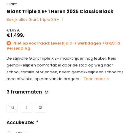
Giant
Giant Triple X E+ 1 Heren 2025 Classic Black
Bekijk alles Giant Triple X E+
€1.899,-
€1.499,-
Niet op voorraad: Levertijd 3-7 werkdagen > GRATIS
Verzending
De stijlvolle Giant Triple X E+ maakt rijden nog leuker. Reis
gemakkelijk en comfortabel door de stad op weg naar
school, familie of vrienden, neem gemakkelijk een schooltas
mee of winkel op een van de dragers....
Toon meer
3 framematen
M
M
L
XL
Accukeuze:
*